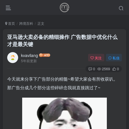
首页
跨境百科
正文
亚马逊大卖必备的精细操作 广告数据中优化什么
才是最关键
kvavilang
关注
私信
5年前更新
0
2569
0
今天就来分享下广告部分的精髓~希望大家会有所收获叭。
那广告分成几个部分这些碎碎念我就直接跳过了~