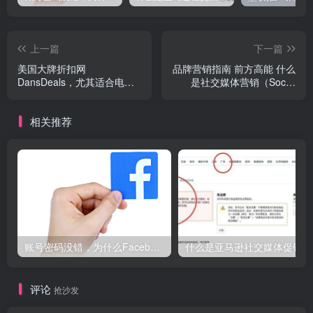
上一篇
下一篇
美国大牌折扣网
品牌营销指南 前方高能 什么
DansDeals，尤其适合电
是社交媒体营销（Social
子、厨房产品-墨攻推广
Media Marketing ）
MOGOEC，墨攻MOGOEC
相关推荐
账号密码没错，为什么Facebook登录不了电脑端?就用这个方法解决，So easy！
什
评论
抢沙发