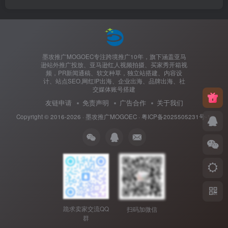
墨攻推广MOGOEC专注跨境推广10年，旗下涵盖亚马
逊站外推广投放、亚马逊红人视频拍摄、买家秀开箱视
频，PR新闻通稿、软文种草，独立站搭建、内容设
计、站点SEO,网红IP出海、企业出海、品牌出海、社
交媒体账号搭建
友链申请
免责声明
广告合作
关于我们
Copyright © 2016-2026 ·
墨攻推广MOGOEC
·
粤ICP备2025505231号-1.
跪求卖家交流QQ
扫码加微信
群