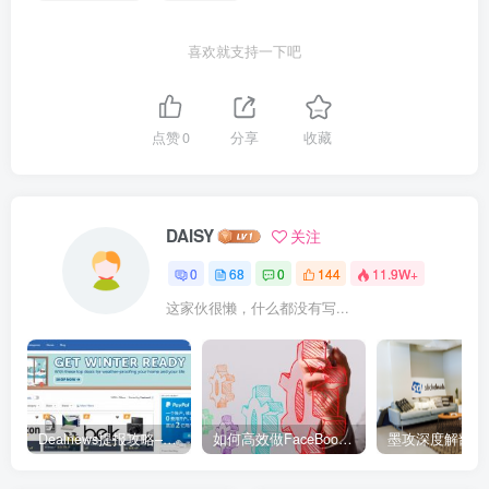
喜欢就支持一下吧
点赞
0
分享
收藏
DAISY
关注
0
68
0
144
11.9W+
这家伙很懒，什么都没有写...
Dealnews提报攻略–美国Top2专业折扣网站
如何高效做FaceBook群组促销推广