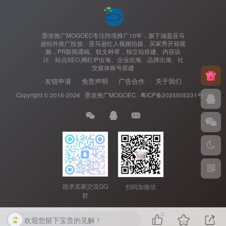
墨攻推广MOGOEC专注跨境推广10年，旗下涵盖亚马
逊站外推广投放、亚马逊红人视频拍摄、买家秀开箱视
频，PR新闻通稿、软文种草，独立站搭建、内容设
计、站点SEO,网红IP出海、企业出海、品牌出海、社
交媒体账号搭建
友链申请
免责声明
广告合作
关于我们
Copyright © 2016-2026 ·
墨攻推广MOGOEC
·
粤ICP备2025505231号-1.
跪求卖家交流QQ
扫码加微信
群
0
欢迎您留下宝贵的见解！