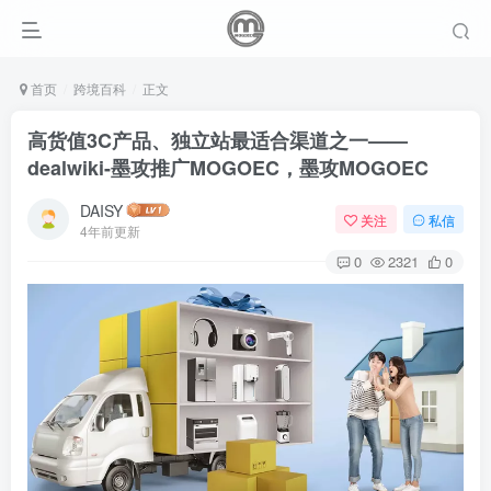
首页
跨境百科
正文
高货值3C产品、独立站最适合渠道之一——
dealwiki-墨攻推广MOGOEC，墨攻MOGOEC
DAISY
关注
私信
4年前更新
0
2321
0