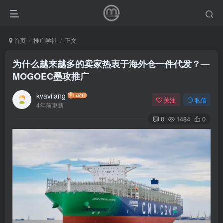
首页
推广学社
正文
为什么越来越多的卖家热衷于海外仓一件代发？—
MOGOEC墨攻推广
kvavilang
关注
私信
4年前更新
0
1484
0