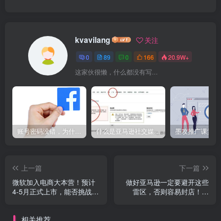
kvavilang
关注
0
89
0
166
20.9W+
这家伙很懒，什么都没有写...
账号密码没错，为什么Facebook登录不了电脑端?就用这个方法解决，So easy！
什么是亚马逊社交媒体促销活动？6年资深运营为您答疑解惑
上一篇
下一篇
微软加入电商大本营！预计
做好亚马逊一定要避开这些
4-5月正式上市，能否挑战亚
雷区，否则容易封店！—
马逊？-MOGOEC墨攻
MOGOEC墨攻推广
相关推荐