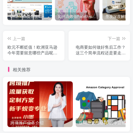
Dealnews提报攻略–美国Top2专业折扣网站
如何高效做FaceBook群组促销推广
上一篇
下一篇
欧元不断贬值！欧洲亚马逊
电商要如何做好售后工作？
今年需要留意哪些产品呢？
这三个简单流程还是要走一
——MOGOEC墨攻推广
遍--MOGOEC墨攻推
相关推荐
跨境推广业务介绍
亚马逊选品秘籍-居中店铺掘金术：精铺卖家月入$10000