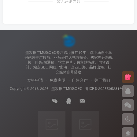
暂无评论内容
墨攻推广MOGOEC专注跨境推广10年，旗下涵盖亚马
逊站外推广投放、亚马逊红人视频拍摄、买家秀开箱视
频，PR新闻通稿、软文种草，独立站搭建、内容设
计、站点SEO,网红IP出海、企业出海、品牌出海、社
交媒体账号搭建
友链申请
免责声明
广告合作
关于我们
Copyright © 2016-2026 ·
墨攻推广MOGOEC
·
粤ICP备2025505231号-1.