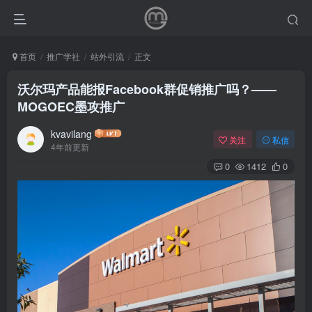
首页
推广学社
站外引流
正文
沃尔玛产品能报Facebook群促销推广吗？——
MOGOEC墨攻推广
kvavilang
关注
私信
4年前更新
0
1412
0