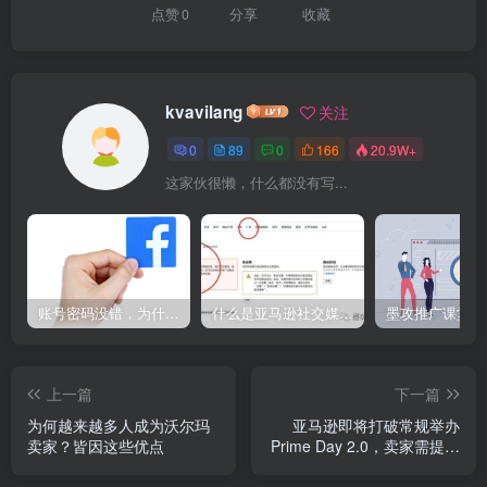
点赞
0
分享
收藏
kvavilang
关注
0
89
0
166
20.9W+
这家伙很懒，什么都没有写...
账号密码没错，为什么Facebook登录不了电脑端?就用这个方法解决，So easy！
什么是亚马逊社交媒体促销活动？6年资深运营为您答疑解惑
上一篇
下一篇
为何越来越多人成为沃尔玛
亚马逊即将打破常规举办
卖家？皆因这些优点
Prime Day 2.0，卖家需提前
做好这些准备--MOGOEC墨