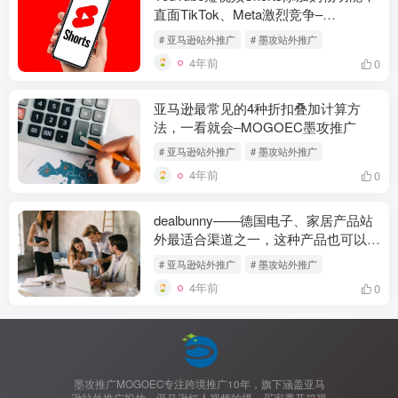
直面TikTok、Meta激烈竞争–
MOGOEC墨攻推广
# 亚马逊站外推广
# 墨攻站外推广
4年前
0
亚马逊最常见的4种折扣叠加计算方
法，一看就会–MOGOEC墨攻推广
# 亚马逊站外推广
# 墨攻站外推广
4年前
0
dealbunny——德国电子、家居产品站
外最适合渠道之一，这种产品也可以安
排哦！——MOGOEC墨攻推广
# 亚马逊站外推广
# 墨攻站外推广
4年前
0
墨攻推广MOGOEC专注跨境推广10年，旗下涵盖亚马
逊站外推广投放、亚马逊红人视频拍摄、买家秀开箱视