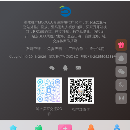
墨攻推广MOGOEC专注跨境推广10年，旗下涵盖亚马
逊站外推广投放、亚马逊红人视频拍摄、买家秀开箱视
频，PR新闻通稿、软文种草，独立站搭建、内容设
计、站点SEO,网红IP出海、企业出海、品牌出海、社
交媒体账号搭建
友链申请
免责声明
广告合作
关于我们
Copyright © 2016-2026 ·
墨攻推广MOGOEC
·
粤ICP备2025505231号-1.
跪求卖家交流QQ
扫码加微信
群