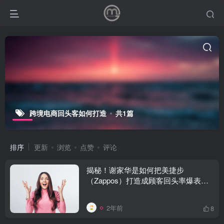
跨境电商回头客如何打造
共1篇
排序
更新
浏览
点赞
评论
揭秘！谢家华是如何把美捷步
（Zappos）打造成顾客回头率爆表的
电商传奇的？MOGOEC墨攻推广
2年前
8