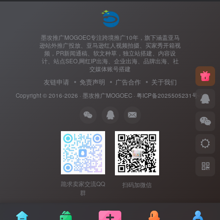
墨攻推广MOGOEC专注跨境推广10年，旗下涵盖亚马
逊站外推广投放、亚马逊红人视频拍摄、买家秀开箱视
频，PR新闻通稿、软文种草，独立站搭建、内容设
计、站点SEO,网红IP出海、企业出海、品牌出海、社
交媒体账号搭建
友链申请
免责声明
广告合作
关于我们
Copyright © 2016-2026 ·
墨攻推广MOGOEC
·
粤ICP备2025505231号-1.
跪求卖家交流QQ
扫码加微信
群