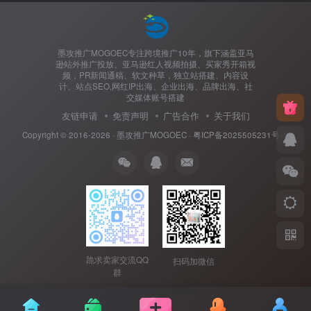
墨攻推广MOGOEC专注跨境推广10年，旗下涵盖亚马
逊站外推广投放、亚马逊红人视频拍摄、买家秀开箱视
频，PR新闻通稿、软文种草，独立站搭建、内容设
计、站点SEO,网红IP出海、企业出海、品牌出海、社
交媒体账号搭建
友链申请
免责声明
广告合作
关于我们
Copyright © 2016-2026 ·
墨攻推广MOGOEC
·
粤ICP备2025505231号-1.
跪求卖家交流QQ
扫码加微信
群