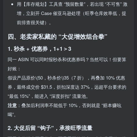
用【库存规划】工具查 “预留数量”，若出现 “不可售” 激
增，立刻开 Case 催亚马逊处理（旺季仓库效率低，提
前排查很关键）。
四、老卖家私藏的 “大促增效组合拳”
1. 秒杀 + 优惠券，1+1＞3
同一 ASIN 可以同时报秒杀和优惠券吗？当然可以！但要算
好账：
假设产品原价\(50，秒杀价\)35（7 折），再叠加 10% 优惠
券，最终成交价 $31.5，折扣深度达 37%，远超平台要求的
“最低 15%”，能进入 “深度折扣” 流量池。
注意
：叠加后利润率不能低于 10%，否则就是 “赔本赚吆
喝”。
2. 大促后留 “钩子”，承接旺季流量