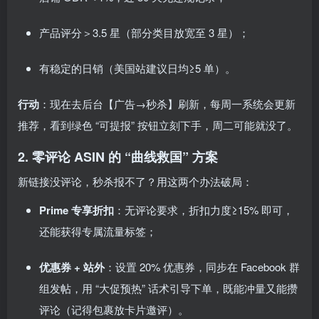
产品评分＞3.5 星（部分类目放宽至 3 星）；
有稳定的日销（美国站建议日均≥5 单）。
行动
：现在去后台【广告→秒杀】刷新，每周一系统会更新
推荐，看到绿色 “可提报” 按钮立刻下手，周二可能就没了。
2. 零评论 ASIN 的 “曲线救国” 方案
新链接没评论，秒杀报不了？用这两个办法破局：
Prime 专享折扣
：无评论要求，折扣力度≥15% 即可，
还能获得专属流量标签；
优惠券 + 站外
：设置 20% 优惠券，同步在 Facebook 群
组发帖，用 “大促预热” 话术引导下单，既能冲量又能攒
评论（记得包裹放卡片邀评）。