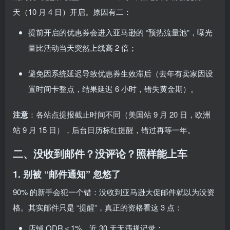
天（10 月 4 日）开启。原因有二：
提前开启的优惠券会进入亚马逊的 “预热流量池”，曝光
量比活动当天突然上线高 2 倍；
避免因系统延迟导致优惠券生效滞后（去年有卖家因设
置时间卡整点，结果延迟 6 小时，错失黄金期）。
注意
：各站点提报截止时间不同（美国站 9 月 20 日，欧洲
站 9 月 15 日），后台日历标红提醒，错过再等一年。
二、没收到邮件？没评论？照样能上车
1. 别被 “邮件通知” 忽悠了
90% 的新手会犯一个错：没收到亚马逊大促邮件就以为没资
格。其实邮件只是 “提醒”，真正的资格看这 3 点：
店铺 ODR＜1%，近 30 天无违规记录；