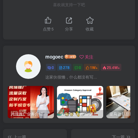
喜欢就支持一下吧
点赞
5
分享
收藏
mogoec
关注
0
278
0
1W+
25.4W+
这家伙很懒，什么都没有写...
跨境推广业务介绍
亚马逊选品秘籍-居中店铺掘金术：精铺卖家月入$10000的选品方案（附数据拆解）
上一篇
下一篇