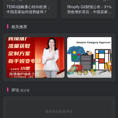
TEMU战略重心转向欧洲，
Shopify Q2财报公布：31%
中国卖家如何借势破局？
营收增长背后，中国卖家的
独立站红利窗口已开
相关推荐
跨境推广业务介绍
亚马逊选品秘籍-居中店铺掘金术：精铺卖家月入$10000
评论
抢沙发
请登录后发表评论