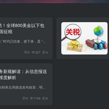
结！全球800美金以下包
全面征税
跨境电商的 “野蛮生长” 时代已结束，接下来，是 “硬实力” 的比拼。谁能最快完成从 “赚差价” 到 “造价值” 的切换，谁就能在这场洗牌中活下来，甚至抢占对手退出后的市场空白。
0
327
4
务新规解读：从信息报送
维度解析
2025年6月，国务院与税务总局接连发布政策，明确将境外电商平台纳入涉税信息报送范围，打破了此前跨境卖家“境外经营即可避税”的认知误区。
0
7159
6