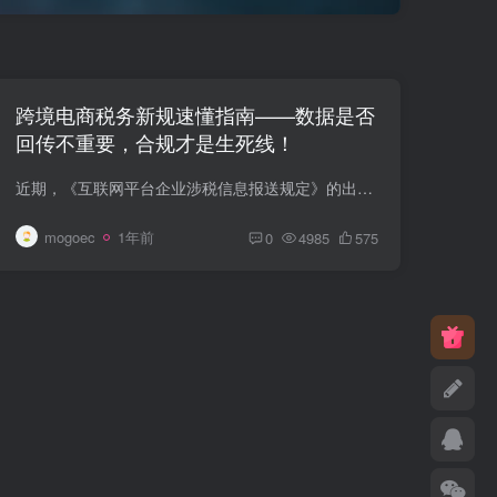
跨境电商税务新规速懂指南——数据是否
回传不重要，合规才是生死线！
近期，《互联网平台企业涉税信息报送规定》的出台引发跨境电商卖家广泛关注。大家最关心的问题是：亚马逊、TK、Temu等平台的数据是否会被推送给中国税务机关？结合最新政策动态和国际税收规则，...
mogoec
1年前
0
4985
575