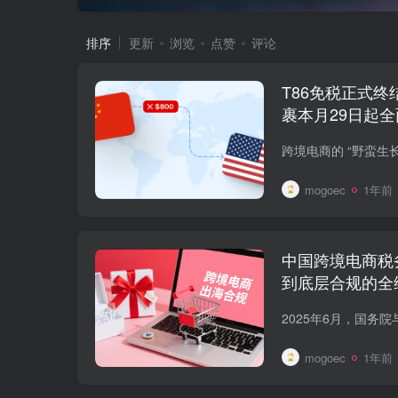
排序
更新
浏览
点赞
评论
T86免税正式终
裹本月29日起
mogoec
1年前
中国跨境电商税
到底层合规的全
mogoec
1年前