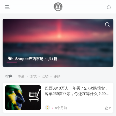
Shopee巴西市场
共1篇
排序
更新
浏览
点赞
评论
巴西6810万人一年买了2.7次跨境货，
客单239雷亚尔，你还在等什么？2025
年这块肉必须咬一口
9个月前
2