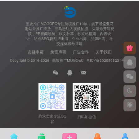
墨攻推广MOGOEC专注跨境推广10年，旗下涵盖亚马
逊站外推广投放、亚马逊红人视频拍摄、买家秀开箱视
频，PR新闻通稿、软文种草，独立站搭建、内容设
计、站点SEO,网红IP出海、企业出海、品牌出海、社
交媒体账号搭建
友链申请
免责声明
广告合作
关于我们
Copyright © 2016-2026 ·
墨攻推广MOGOEC
·
粤ICP备2025505231号-1.
跪求卖家交流QQ
扫码加微信
群