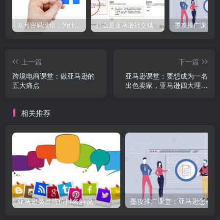
账号密码没错，为什么Facebook登录不了电脑端?就用这个方法解决，So easy！
什么是亚马逊社交媒体促销活动？6年资深运营为您答疑解惑
上一篇
下一篇
跨境电商课堂：做亚马逊的
亚马逊课堂：要想成为一名
五大痛点
出色卖家，亚马逊四大理念
需熟透-墨攻推广
MOGOEC，墨攻MOGOEC
相关推荐
亚马逊类目坑位排名解说
墨