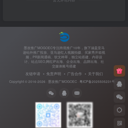
暂无评论内容
墨攻推广MOGOEC专注跨境推广10年，旗下涵盖亚马
逊站外推广投放、亚马逊红人视频拍摄、买家秀开箱视
频，PR新闻通稿、软文种草，独立站搭建、内容设
计、站点SEO,网红IP出海、企业出海、品牌出海、社
交媒体账号搭建
友链申请
免责声明
广告合作
关于我们
Copyright © 2016-2026 ·
墨攻推广MOGOEC
·
粤ICP备2025505231号-1.