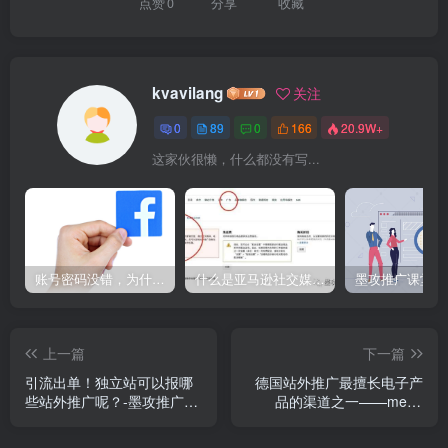
点赞
0
分享
收藏
kvavilang
关注
0
89
0
166
20.9W+
这家伙很懒，什么都没有写...
账号密码没错，为什么Facebook登录不了电脑端?就用这个方法解决，So easy！
什么是亚马逊社交媒体促销活动？6年资深运营为您答疑解惑
上一篇
下一篇
引流出单！独立站可以报哪
德国站外推广最擅长电子产
些站外推广呢？-墨攻推广
品的渠道之一——mein-
MOGOEC，墨攻MOGOEC
deal，但有一样产品不接-墨
攻推广MOGOEC，墨攻