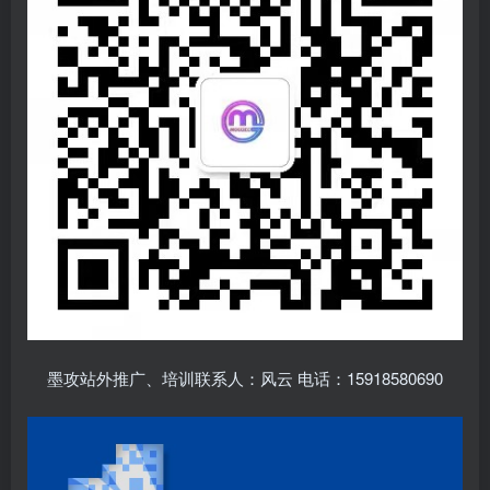
墨攻站外推广、培训联系人：风云 电话：15918580690