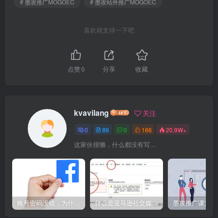
# 墨攻推广MOGOEC
# 墨攻站外推广MOGOEC
喜欢就支持一下吧
点赞
0
分享
收藏
kvavilang
关注
0
89
0
166
20.9W+
这家伙很懒，什么都没有写...
账号密码没错，为什么Facebook登录不了电脑端?就用这个方法解决，So easy！
什么是亚马逊社交媒体促销活动？6年资深运营为您答疑解惑