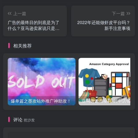
上一篇
下一篇
广告的最终目的到底是为了
2022年还能做虾皮平台吗？
什么？亚马逊卖家说只是为
新手注意事项
了出单而已
相关推荐
爆单篇之墨攻站外推广神助攻！
亚马逊选品秘籍-居中店铺掘金术：精铺卖家月入$10000
评论
抢沙发