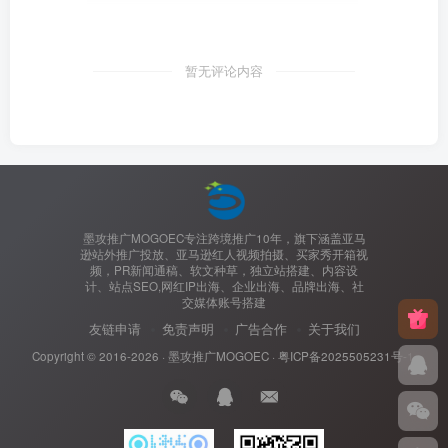
暂无评论内容
墨攻推广MOGOEC专注跨境推广10年，旗下涵盖亚马
逊站外推广投放、亚马逊红人视频拍摄、买家秀开箱视
频，PR新闻通稿、软文种草，独立站搭建、内容设
计、站点SEO,网红IP出海、企业出海、品牌出海、社
交媒体账号搭建
友链申请
免责声明
广告合作
关于我们
Copyright © 2016-2026 ·
墨攻推广MOGOEC
·
粤ICP备2025505231号-1.