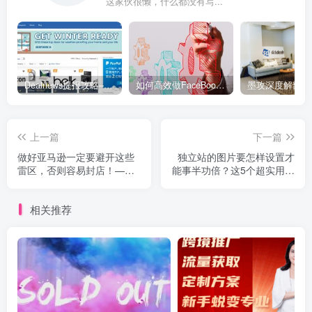
这家伙很懒，什么都没有写...
Dealnews提报攻略–美国Top2专业折扣网站
如何高效做FaceBook群组促销推广
上一篇
下一篇
做好亚马逊一定要避开这些
独立站的图片要怎样设置才
雷区，否则容易封店！—
能事半功倍？这5个超实用技
MOGOEC墨攻推广
巧你get到了吗？-MOGOEC
墨攻推广
相关推荐