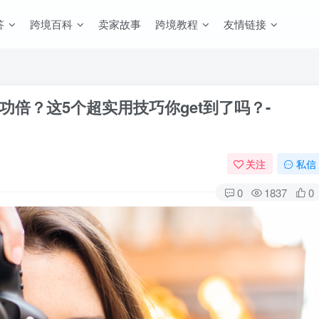
答
跨境百科
卖家故事
跨境教程
友情链接
倍？这5个超实用技巧你get到了吗？-
关注
私信
0
1837
0