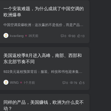
一个安装难题，为什么成就了中国空调的
欧洲爆单
中国空调卖爆欧洲：这次赢的不是低价，而是产品重构 2026年夏天，中国空调再次成为欧洲市场的热门商品。 在德国，部分线上渠道的空调销售快速增长；在法国、西班牙，一些中国品牌的出货量明显上...
kvavilang
35天前
0
93
13
美国返校季8月进入高峰，南部、西部和
东北部节奏不同
922美元返校预算背后：服装、科技和书包迎来集中爆发 美国返校季正在变成一个更高预算、更碎片化，也更依赖学生意见和人工智能的消费战场。 普华永道发布的《2026年美国返校购物调查》显示，美...
WING
1个月前
0
79
5
同样的产品，美国赚钱，欧洲为什么卖不
动？