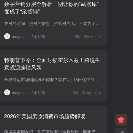
数字营销分层全解析：别让你的“武器库”
变成了“杂货铺”
在对的时间，把对的信息，推给对的人。不要为了流量而流量。当你开始思考如何给用户提供价值，而不是如何从他们兜里掏钱时，你的营销才真正开始了。流量只是数字，只有“连接”产生的信任，才是...
mogoec
2个月前
0
51
9
特朗普下令：全面封锁霍尔木兹！跨境生
意或迎连锁风暴
全球航运市场瞬间风声鹤唳？就在4月13日这个节点，美国中央司令部正式宣布：从美国东部时间上午10点（格林尼治时间14点）起，对伊朗所有港口实施海上封锁，范围覆盖阿拉伯湾和阿曼湾全部进出船...
mogoec
3个月前
0
106
8
2026年美国美妆消费市场趋势解读
跨境卖家朋友们，你们有没有过这种经历：明明产品在亚马逊和TikTok Shop上架了，定价也很有竞争力，可美国买家一搜“适合敏感肌的护肤推荐”，AI直接甩出几款竞品，你的流量和订单就这么悄无声...