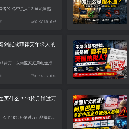
跨境卖家如何成为消费者的“命中贵人”？ 当流量越来越贵、产品越来越同质化，跨境卖家最容易陷入一种焦虑：不断换主图、压价格、加广告预算、找达人带货，希望通过更高频的曝光，把产品强行塞...
前
0
68
6
庭储能成菲律宾年轻人的
2000元储能电池卖爆菲律宾：东南亚家庭用电焦虑，正在变成中国卖家的新生意 在中国，家庭储能电池更像是露营、房车、应急备用场景里的“可选消费品”；但在菲律宾，它正在变成部分年轻家庭眼里...
前
0
76
8
在买什么？10款月销过万
亚马逊消费者都在买什么？10款月销过万产品揭晓，中国卖家该看懂这3个信号 如果只看亚马逊前台，很多卖家会误以为爆款都来自“新奇特”和高客单产品。但从近期一批月销过万的热销商品来看，真正...