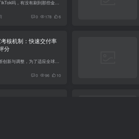
朋友们，你们最近刷TikTok吗，有没有刷到那些金发碧眼的西方年轻人，突然把“喝热水”当成人生信仰、进门必换棉拖鞋、早餐改喝苹果银耳羹的视频？一条视频动辄几百万播放，评论区全是“I’m Chi...
前
0
178
6
商家考核机制：快速交付率
评分
近年来，电商平台不断创新与调整，为了适应全球零售市场的快速变化。Shopee，作为东南亚领先的电商平台之一，近期宣布对其物流与履约相关政策进行重大调整。这一举措不仅涉及发货时效、自动取消...
0
96
10
下的逆势大潮：跨境卖家如
局”撬动新增长极？
🚢引言：全球市场越难，出海越热？——一个致命的战略悖论 你是否感到困惑？正当我们谈论全球化遭遇“逆风”和“退潮”之际，中国企业的出海行动反而达到了前所未有的热度。这看似反常的现象背...
前
0
146
2