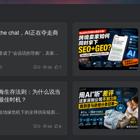
the chat，AI正在夺走商
亚马逊把商品详情页变成了“会说话的导购”，卖家的Listing正在被重新定价 以前，我判断一个亚马逊Listing做得好不好，通常会看三个地方： 标题有没有抓住关键词。 五点描述有没有说清卖点。 图...
前
0
34
7
海生存法则：为什么说当
最佳时机？
重塑与裂变：霍尔木兹地缘危机下的全球供应链新常态与跨境出海生存法则 行业深度研判 | 2026年策略版 导言：被地缘政治推倒的第一张多米诺骨牌 对于数百万中国跨境电商商家而言，2026年的开局注...
0
44
8