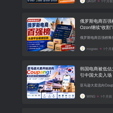
DAISY
1个月前
俄罗斯电商百强榜出
Ozon继续“收割
mogoec
1个月
韩国电商被低估太
引中国大卖入场
WING
1个月前