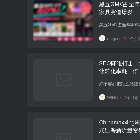
黑五GMV占全年40
家具赛道爆发
mogoec
1个月
SEO降维打击：
让转化率翻三倍
WING
3个月前
Chinamaxxi
式出海新流量密