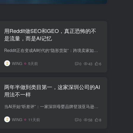
用Reddit做SEO和GEO，真正恐怖的不
是流量，而是AI记忆
Reddit正在变成AI时代的“隐形货架”：跨境卖家如何同时拿下SEO与GEO 很多跨境卖家对Reddit的理解，还停留在三个字： 发链接。 注册一个账号。 找到相关社区。 写几句产品介绍。 留下亚马逊或者...
WING
5天前
0
43
6
两年半做到类目第一，这家深圳公司的AI
用法不一样
当AI开始“听差评”：一家深圳母婴品牌登顶亚马逊背后的真正方法 在很多跨境卖家的认知里，AI首先是一种内容生产工具。 写Listing、改标题、翻译五点描述、生成产品图、制作广告视频——这些确...
WING
11天前
0
58
8