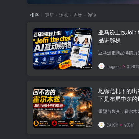
排序
更新
浏览
点赞
评论
亚马逊上线Join 
品讲解权
mogoec
3小时
地缘危机下的出
下是布局中东的
DAISY
9天前