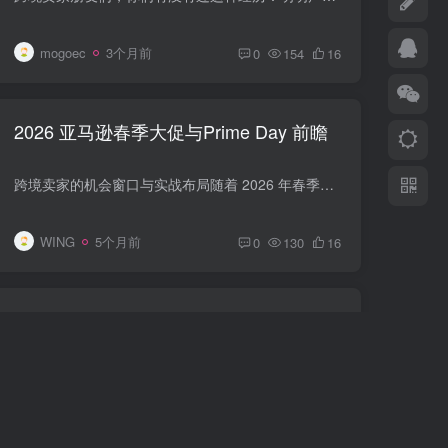
mogoec
3个月前
0
154
16
2026 亚马逊春季大促与Prime Day 前瞻
跨境卖家的机会窗口与实战布局随着 2026 年春季消费季启动，亚马逊平台的春季折扣与即将到来的 Prime Day 预热活动，正在成为全球电商市场的重要流量入口。对于跨境卖家而言，这不仅是一场零售...
WING
5个月前
0
130
16
暴击！2026年墨西哥对1371项中国商品
加征50%关税
想象一下，你的集装箱货轮刚刚驶入拉萨罗卡德纳斯港，满载来自中国的服装和电子产品，本以为能顺利清关进入北美市场，却突然面临高达50%的额外关税壁垒——利润瞬间蒸发，供应链断裂在即。这不...
mogoec
9个月前
0
298
3