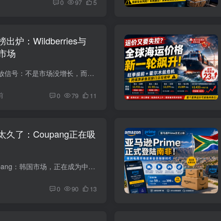
0
97
5
炉：Wildberries与
”市场
俄罗斯电商百强榜释放信号：不是市场没增长，而是增长越来越集中 俄罗斯电商市场又交出了一份“强者恒强”的成绩单。 表面看，2025年俄罗斯线上零售仍在扩张；但如果把榜单拆开看，会发现真正吃...
前
0
79
11
久了：Coupang正在吸
亚马逊大卖流向Coupang：韩国市场，正在成为中国卖家的新必选题 过去很长一段时间，韩国在中国跨境卖家的市场地图里，存在感并不高。 原因并不复杂。相比美国市场的成熟体量、欧洲市场的多站点...
0
90
13