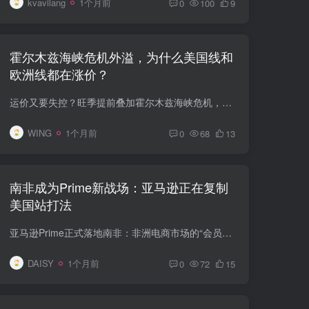
kvavilang
1个月前
0
100
9
霍尔木兹海峡危机外溢，为什么美国线和
欧洲线都在涨价？
运价又要失控？旺季提前叠加霍尔木兹海峡危机，跨境卖家正在迎来新一轮物流压力测试 对跨境卖家来说，2026年夏季最不确定的变量，可能不是流量，也不是广告，而是“货还能不能按原计划、按原成...
WING
1个月前
0
68
13
南非成为Prime新战场：亚马逊正在复制
美国站打法
亚马逊Prime正式落地南非：非洲电商市场的“会员制拐点”来了？ 如果说2024年Amazon.co.za上线，只是亚马逊在南非市场“开店试水”，那么2026年Prime服务正式推出，才更像是亚马逊在当地打出的...
DAISY
1个月前
0
72
15