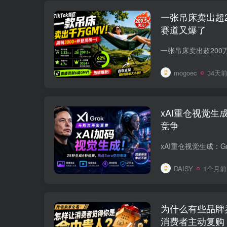
一张吊床卖出超20
赛道又爆了
mogoec
34天
xAI重仓视觉生成
竞争
DAISY
1个月前
为什么有些品牌
消费者主动复购