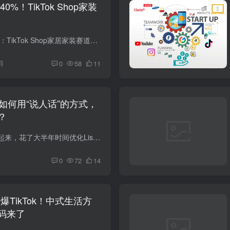
%！TikTok Shop家装
黑五GMV占全年40%：TikTok Shop家居家装赛道，正在进入“内容选品”窗口期 对跨境卖家来说，TikTok Shop的家居家装赛道已经不再只是“低客单小爆品”的试验场。真正值得关注的是，平台正在从美...
前
0
58
11
如何用“说人话”的方式，
？
好不容易把独立站建起来，花了大半年时间优化Listing、堆关键词、砸广告，结果谷歌流量就是上不去，跳出率居高不下，转化像挤牙膏一样……很多操盘过亚马逊又转战自建站的卖家，都在这个节点卡...
0
72
14
ng刷爆TikTok！中式生活方
码来了