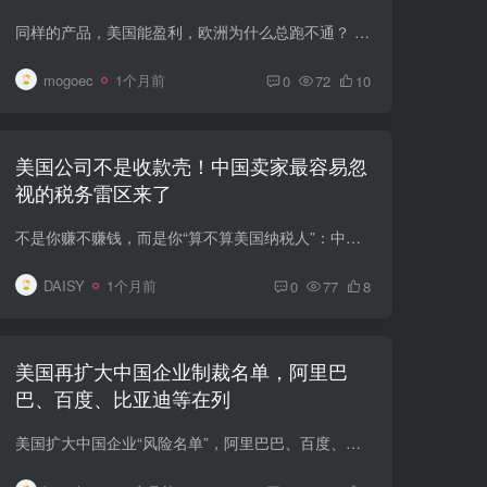
同样的产品，美国能盈利，欧洲为什么总跑不通？ 对很多中国卖家来说，欧洲市场最容易带来一种“错觉”：人口够多、消费力够强、平台够成熟，只要把美国站跑通的产品、广告素材和Listing翻译一遍...
mogoec
1个月前
0
72
10
美国公司不是收款壳！中国卖家最容易忽
视的税务雷区来了
不是你赚不赚钱，而是你“算不算美国纳税人”：中国卖家注册美国公司前，先搞清这条税务底线 很多跨境卖家在美国注册公司时，第一反应往往是：哪种公司更便宜？哪种开户更方便？哪种更适合亚马...
DAISY
1个月前
0
77
8
美国再扩大中国企业制裁名单，阿里巴
巴、百度、比亚迪等在列
美国扩大中国企业“风险名单”，阿里巴巴、百度、比亚迪等被列入：跨境卖家要警惕什么？ 中美贸易并没有彻底脱钩，但科技、数据、供应链和平台生态的“安全审查墙”正在越筑越高。 近日，美国方...