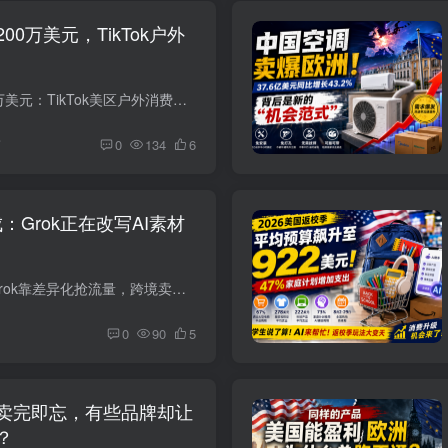
0万美元，TikTok户外
一张吊床卖出超200万美元：TikTok美区户外消费换挡，直播正在成为成交主场 当不少卖家还在讨论“露营经济是不是已经退潮”时，一张自带支架的户外吊床，正在TikTok Shop美国站悄悄卖成爆款。 截...
前
0
134
6
：Grok正在改写AI素材
xAI重仓视觉生成：Grok靠差异化抢流量，跨境卖家迎来素材新变量 生成式人工智能的竞争，正在从“谁更会回答问题”，快速转向“谁能更低成本地生产图片和视频”。 近期，马斯克旗下人工智能公司x...
0
90
5
卖完即忘，有些品牌却让
？