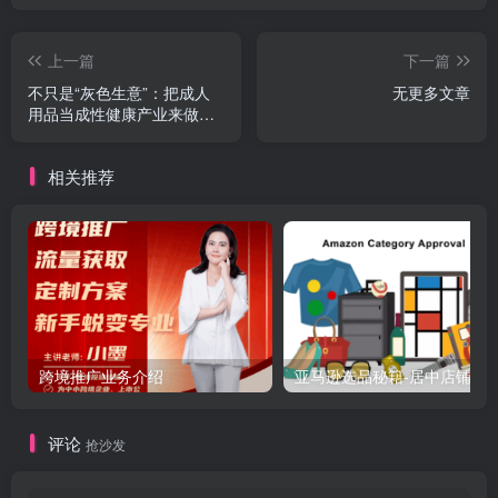
上一篇
下一篇
不只是“灰色生意”：把成人
无更多文章
用品当成性健康产业来做有
多重要？
相关推荐
跨境推广业务介绍
亚马逊选品秘籍-居中店铺掘金术：精铺卖家月入$10000
评论
抢沙发