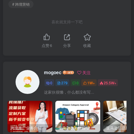
# 跨境营销
喜欢就支持一下吧
点赞
6
分享
收藏
mogoec
关注
0
279
0
1W+
25.5W+
这家伙很懒，什么都没有写...
跨境推广业务介绍
亚马逊选品秘籍-居中店铺掘金术：精铺卖家月入$10000的选品方案（附数据拆解）