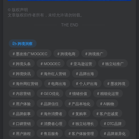
©
版权声明
文章版权归作者所有，未经允许请勿转载。
THE END
跨境洞察
# 墨攻推广MOGOEC
# 跨境电商
# 跨境推广
# 跨境头条
# MOGOEC
# 亚马逊运营
# 独立站推广
# 跨境快讯
# 海外红人营销
# 品牌出海
# 海外网红营销
# 电商出海
# 个人IP出海
# 墨攻跨境
# 内容营销
# GEO优化
# 情绪价值
# 精细化运营
# 用户体验
# 品牌信任
# 产品本地化
# AI购物
# 品牌叙事
# 海外消费者
# 复购率
# 客户忠诚度
# 口碑营销
# 消费者心理
# 独立站增长
# DTC品牌
# 用户旅程
# 售后服务
# 客户体验管理
# 品牌差异化