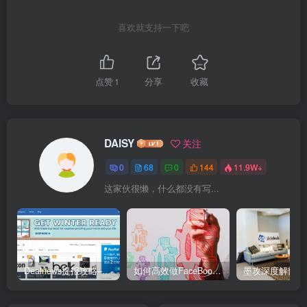
喜欢就支持一下吧
点赞
1
分享
收藏
DAISY
关注
0
68
0
144
11.9W+
这家伙很懒，什么都没有写...
Dealnews提报攻略–美国Top2专业折扣网站
如何高效做FaceBook群组促销推广