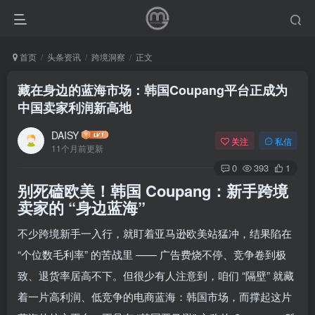
首页
头条资讯
跨境洞察
正文
藏在身边的蓝海市场：韩国Coupang平台正成为
中国卖家利润新高地
DAISY
关注
私信
11个月前更新
0
393
1
别死磕欧美！韩国 Coupang：新手跨境
卖家的 “身边蓝海”
不少跨境新手一入行，就盯着亚马逊欧美站猛冲，结果陷在
“个位数毛利率” 的苦战里 —— 广告费烧不停、竞争卷到极
致、退货率居高不下。但很少有人注意到，咱们 “隔壁” 就藏
着一片高利润、低竞争的电商蓝海：韩国市场，而撑起这片