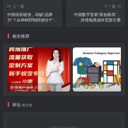
上一篇
下一篇
中国供应链强，却缺“品牌
中国数字贸易“双创新高”，
力”？从ANKER得到的3个“故
跨境电商成外贸新引擎
事密码”，给中国品牌出海带
来哪些借鉴意义
相关推荐
跨境推广业务介绍
亚马逊选品秘籍-居中店铺掘金术：精铺卖家月入$10000
评论
抢沙发
请登录后发表评论