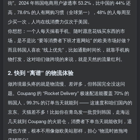
街”。2024 年韩国电商用户渗透率 53.2%，比中国的 44% 还
高，78.6% 的人有网购习惯（全球第一），48% 的人每周至
少买一次，人均在线消费力仅次于美国。
你想想：一个人每天揣着手机、随时愿意花钱买东西的市
场，是不是比 “要等消费者下班才逛网站” 的欧美市场好做？
而且韩国人喜欢 “线上优先”，比如通勤时间长，就靠手机购
物打发，这对咱们做跨境的来说，就是天然的流量红利。
2. 快到 “离谱” 的物流体验
做跨境最头疼的就是物流慢、差评多，但韩国完全没这问
题。Coupang 的 “Rocket Delivery” 极速配送能覆盖 70% 的
韩国人，99.3% 的订单当天就能到 —— 这速度和咱们国内的
京东、天猫差不多！比如你在青岛发一批货到韩国，走海运
几天就到 Coupang 的火箭仓，消费者下单当天就能收到，退
货也方便，根本不用像做欧美站那样，担心 “物流时效拖垮
店铺评分”。