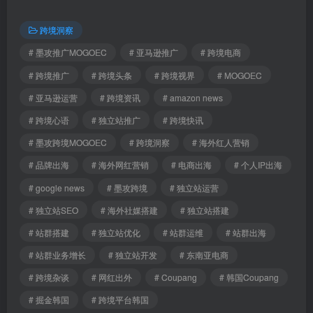
跨境洞察
# 墨攻推广MOGOEC
# 亚马逊推广
# 跨境电商
# 跨境推广
# 跨境头条
# 跨境视界
# MOGOEC
# 亚马逊运营
# 跨境资讯
# amazon news
# 跨境心语
# 独立站推广
# 跨境快讯
# 墨攻跨境MOGOEC
# 跨境洞察
# 海外红人营销
# 品牌出海
# 海外网红营销
# 电商出海
# 个人IP出海
# google news
# 墨攻跨境
# 独立站运营
# 独立站SEO
# 海外社媒搭建
# 独立站搭建
# 站群搭建
# 独立站优化
# 站群运维
# 站群出海
# 站群业务增长
# 独立站开发
# 东南亚电商
# 跨境杂谈
# 网红出外
# Coupang
# 韩国Coupang
# 掘金韩国
# 跨境平台韩国