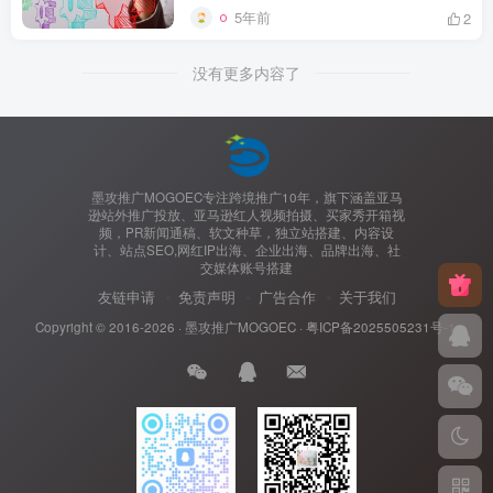
5年前
2
没有更多内容了
墨攻推广MOGOEC专注跨境推广10年，旗下涵盖亚马
逊站外推广投放、亚马逊红人视频拍摄、买家秀开箱视
频，PR新闻通稿、软文种草，独立站搭建、内容设
计、站点SEO,网红IP出海、企业出海、品牌出海、社
交媒体账号搭建
友链申请
免责声明
广告合作
关于我们
Copyright © 2016-2026 ·
墨攻推广MOGOEC
·
粤ICP备2025505231号-1.