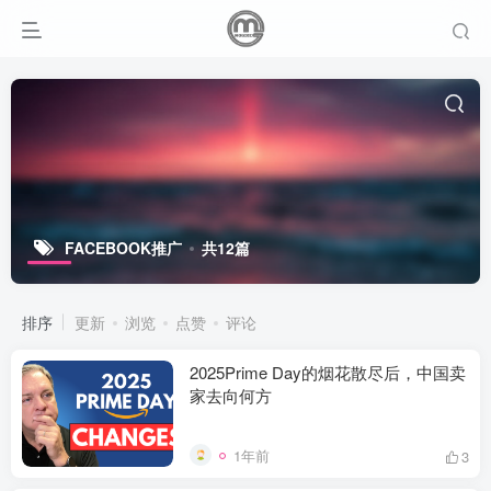
FACEBOOK推广
共12篇
排序
更新
浏览
点赞
评论
2025Prime Day的烟花散尽后，中国卖
家去向何方
1年前
3