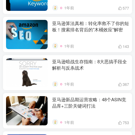
1年前
577
亚马逊算法真相：转化率救不了你的短
板！搜索排名背后的”木桶效应”解密
1年前
143
亚马逊暗战生存指南：8大恶搞手段全
解析与反杀战术
1年前
367
亚马逊新品期运营攻略：48个ASIN竞
品库+三阶关键词打法
1年前
753