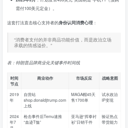
需付100美元定金）。
这套打法直击核心支持者的
身份认同消费心理
：
“消费者支付的并非商品功能价值，而是政治立场
承载的情感溢价。”
表：特朗普品牌商业化关键事件时间线
时间
商业动作
市场反应
战略意图
节点
2019
自营站
MAGA帽45天
试水政治
年
shop.donaldjtrump.com
售1700单
IP变现
上线
2024
枪击事件后Temu速推
亚马逊“挥拳衬
验证热点
年7
“血迹T恤”
衫”日销千件
带货能力
月