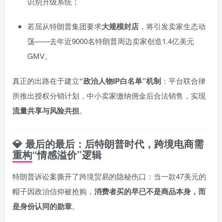
识别升级系统；
若屈从特朗普集团要求
大规模封店
，将引发卖家生态动
荡——去年近9000名特朗普周边卖家创造1.4亿美元
GMV。
真正的出路在于建立
“政治人物IP白名单”机制
：平台联合律
所推出授权分销计划，中小卖家缴纳佣金后合法销售，实现
流量共享与风险共担
。
💎 最后的最后：后特朗普时代，跨境电商需
重构“情感溢价”逻辑
特朗普诉讼案撕开了跨境贸易的隐秘伤口：当一款47美元的
帽子因政治信仰被抢购，
消费者买的早已不是商品本身，而
是身份认同的勋章
。