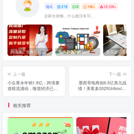
0
278
0
1W+
25.5W+
这家伙很懒，什么都没有写...
跨境推广业务介绍
亚马逊选品秘籍-居中店铺掘金术：精铺卖家月入$10000的选品方案（附数据拆解）
上一篇
下一篇
小众香水年销1.8亿：跨境赛
墨西哥电商创6.5亿美元战
道暗流涌动，嗅觉经济已成
绩！美客多2025Unboxing
香氛卖家的新蓝海
Days夏季大促下的中国卖家
新赛道
相关推荐