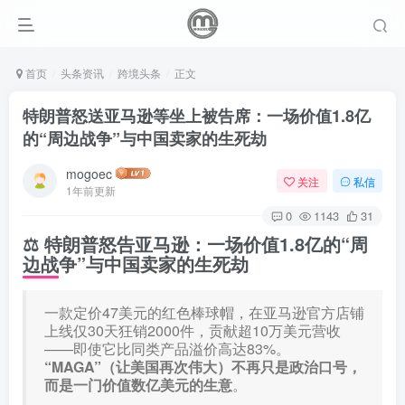
首页
头条资讯
跨境头条
正文
特朗普怒送亚马逊等坐上被告席：一场价值1.8亿
的“周边战争”与中国卖家的生死劫
mogoec
关注
私信
1年前更新
0
1143
31
⚖️ 特朗普怒告亚马逊：一场价值1.8亿的“周
边战争”与中国卖家的生死劫
一款定价47美元的红色棒球帽，在亚马逊官方店铺
上线仅30天狂销2000件，贡献超10万美元营收
——即使它比同类产品溢价高达83%。
“MAGA”（让美国再次伟大）不再只是政治口号，
而是一门价值数亿美元的生意
。