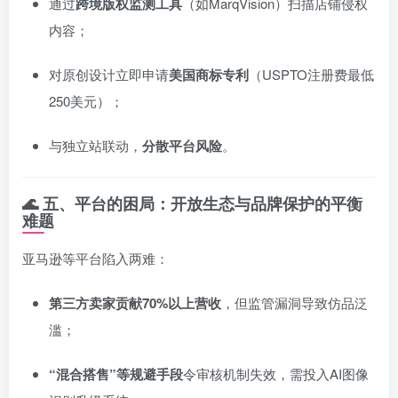
通过
跨境版权监测工具
（如MarqVision）扫描店铺侵权
内容；
对原创设计立即申请
美国商标专利
（USPTO注册费最低
250美元）；
与独立站联动，
分散平台风险
。
🌊 五、平台的困局：开放生态与品牌保护的平衡
难题
亚马逊等平台陷入两难：
第三方卖家贡献70%以上营收
，但监管漏洞导致仿品泛
滥；
“混合搭售”等规避手段
令审核机制失效，需投入AI图像