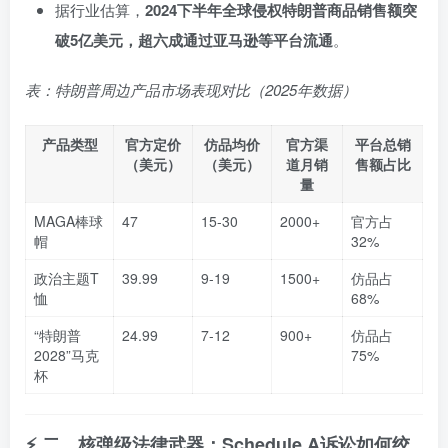
据行业估算，
2024下半年全球侵权特朗普商品销售额突
破5亿美元，超六成通过亚马逊等平台流通
。
表：特朗普周边产品市场表现对比（2025年数据）
产品类型
官方定价
仿品均价
官方渠
平台总销
（美元）
（美元）
道月销
售额占比
量
MAGA棒球
47
15-30
2000+
官方占
帽
32%
政治主题T
39.99
9-19
1500+
仿品占
恤
68%
“特朗普
24.99
7-12
900+
仿品占
2028”马克
75%
杯
⚡ 二、核弹级法律武器：Schedule A诉讼如何绞