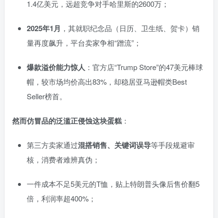
1.4亿美元，远超竞争对手哈里斯的2600万；
2025年1月
，其就职纪念品（日历、卫生纸、贺卡）销
量再度飙升，平台卖家争相“蹭流”；
爆款溢价能力惊人
：官方店“Trump Store”的47美元棒球
帽，较市场均价高出83%，却稳居亚马逊帽类Best
Seller榜首。
然而仿冒品的泛滥正侵蚀这块蛋糕
：
第三方卖家通过
混搭销售、关键词误导
等手段规避审
核，消费者难辨真伪；
一件成本不足5美元的T恤，贴上特朗普头像后售价翻5
倍，利润率超400%；