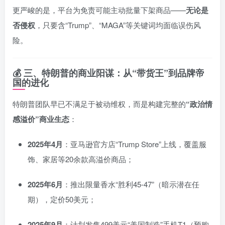
更严峻的是，平台为免责可能主动批量下架商品——
无论是
否侵权
，只要含“Trump”、“MAGA”等关键词均面临误伤风
险。
💰 三、特朗普的商业阳谋：从“带货王”到品牌帝
国的进化
特朗普团队早已不满足于被动维权，而是构建完整的
“政治情
感溢价”商业生态
：
2025年4月
：亚马逊官方店“Trump Store”上线，覆盖服
饰、家居等20余款高溢价商品；
2025年6月
：推出限量香水“胜利45-47”（暗示潜在任
期），定价50美元；
2025年9月
：计划发售499美元“美国制造”手机T1（预购