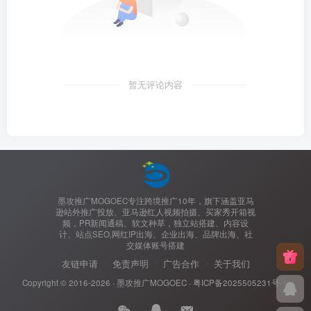
暂无评论内容
墨攻推广MOGOEC专注跨境推广10年，旗下涵盖亚马
逊站外推广投放、亚马逊红人视频拍摄、买家秀开箱视
频，PR新闻通稿、软文种草，独立站搭建、内容设
计、站点SEO,网红IP出海、企业出海、品牌出海、社
交媒体账号搭建
友链申请
免责声明
广告合作
关于我们
Copyright © 2016-2026 ·
墨攻推广MOGOEC
·
粤ICP备2025505231号-1.