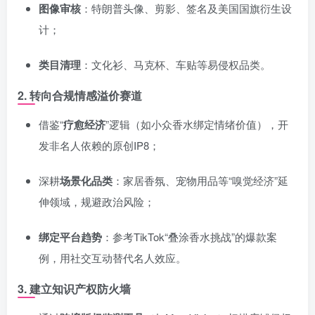
图像审核
：特朗普头像、剪影、签名及美国国旗衍生设
计；
类目清理
：文化衫、马克杯、车贴等易侵权品类。
2. 转向合规情感溢价赛道
借鉴“
疗愈经济
”逻辑（如小众香水绑定情绪价值），开
发非名人依赖的原创IP
8
；
深耕
场景化品类
：家居香氛、宠物用品等“嗅觉经济”延
伸领域，规避政治风险；
绑定平台趋势
：参考TikTok“叠涂香水挑战”的爆款案
例，用社交互动替代名人效应。
3. 建立知识产权防火墙