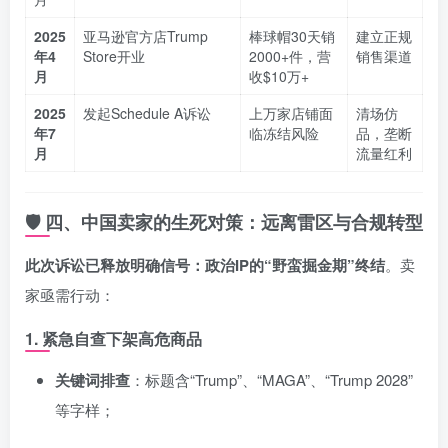
2025
亚马逊官方店Trump
棒球帽30天销
建立正规
年4
Store开业
2000+件，营
销售渠道
月
收$10万+
2025
发起Schedule A诉讼
上万家店铺面
清场仿
年7
临冻结风险
品，垄断
月
流量红利
🛡️ 四、中国卖家的生死对策：远离雷区与合规转型
此次诉讼已释放明确信号：政治IP的“野蛮掘金期”终结
。卖
家亟需行动：
1. 紧急自查下架高危商品
关键词排查
：标题含“Trump”、“MAGA”、“Trump 2028”
等字样；