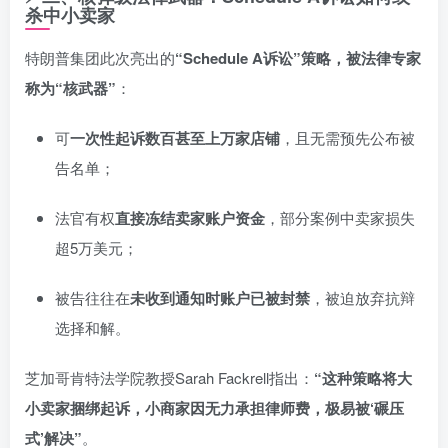
杀中小卖家
特朗普集团此次亮出的
“Schedule A诉讼”策略，被法律专家
称为“核武器”
：
可
一次性起诉数百甚至上万家店铺
，且无需预先公布被
告名单；
法官有权
直接冻结卖家账户资金
，部分案例中卖家损失
超5万美元；
被告往往在
未收到通知时账户已被封禁
，被迫放弃抗辩
选择和解。
芝加哥肯特法学院教授Sarah Fackrell指出：
“这种策略将大
小卖家捆绑起诉，小商家因无力承担律师费，极易被‘碾压
式’解决”
。