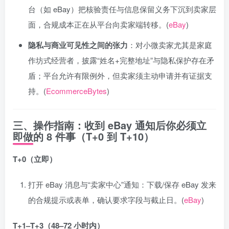
台（如 eBay）把核验责任与信息保留义务下沉到卖家层
面，合规成本正在从平台向卖家端转移。(
eBay
)
隐私与商业可见性之间的张力
：对小微卖家尤其是家庭
作坊式经营者，披露“姓名+完整地址”与隐私保护存在矛
盾；平台允许有限例外，但卖家须主动申请并有证据支
持。(
EcommerceBytes
)
三、操作指南：收到 eBay 通知后你
必须立
即做
的 8 件事（T+0 到 T+10）
T+0（立即）
打开 eBay 消息与“卖家中心”通知：下载/保存 eBay 发来
的合规提示或表单，确认要求字段与截止日。(
eBay
)
T+1–T+3（48–72 小时内）