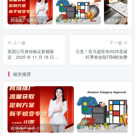
跨境推广业务介绍
亚马逊选品秘籍-居中店铺掘金术：精铺卖家月入$10000的选品方案（附数据拆解）
上一篇
下一篇
英国公司身份验证新规敲
注意！亚马逊宣布2025圣诞
定，2025 年 11 月 18 日起
旺季将收取FBA附加费
实施
相关推荐
跨境推广业务介绍
亚马逊选品秘籍-居中店铺掘金术：精铺卖家月入$10000