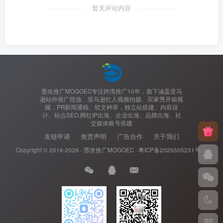
暂无评论内容
墨攻推广MOGOEC专注跨境推广10年，旗下涵盖亚马
逊站外推广投放、亚马逊红人视频拍摄、买家秀开箱视
频，PR新闻通稿、软文种草，独立站搭建、内容设
计、站点SEO,网红IP出海、企业出海、品牌出海、社
交媒体账号搭建
友链申请
免责声明
广告合作
关于我们
Copyright © 2016-2026 ·
墨攻推广MOGOEC
·
粤ICP备2025505231号-1.