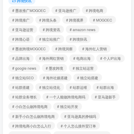
跨境快讯
# 墨攻推广MOGOEC
# 亚马逊推广
# 跨境电商
# 跨境推广
# 跨境头条
# 跨境视界
# MOGOEC
# 亚马逊运营
# 跨境资讯
# amazon news
# 跨境心语
# 独立站推广
# 跨境快讯
# 墨攻跨境MOGOEC
# 跨境洞察
# 海外红人营销
# 品牌出海
# 海外网红营销
# 电商出海
# 个人IP出海
# google news
# 墨攻跨境
# 独立站运营
# 独立站SEO
# 海外社媒搭建
# 独立站搭建
# 站群搭建
# 独立站优化
# 站群运维
# 站群出海
# 站群业务增长
# 一个人能做跨境电商吗
# 亚马逊新手
# 小白怎么做跨境电商
# 独立站开发
# 新手小白怎么做跨境电商
# 亚马逊真的挣钱吗
# 跨境电商小白怎么入行
# 个人怎么接外贸订单