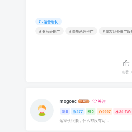
运营增长
# 亚马逊推广
# 墨攻站外推广
# 墨攻站外推广服
点赞
0
mogoec
关注
0
277
0
9997
25.4W+
这家伙很懒，什么都没有写...