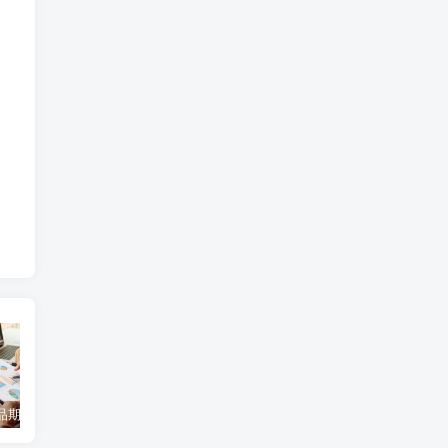
亚马逊新品期运营攻略：48个ASIN竞品库+三阶关键词打法
亚马逊新规来袭：VINE计划升级，开启卖家新机遇！
中国跨境电商税务新规解读：从信息报送到底层合规的全维度解析