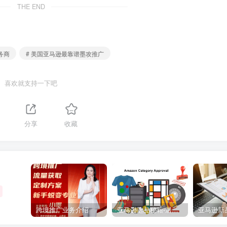
THE END
务商
# 美国亚马逊最靠谱墨攻推广
喜欢就支持一下吧
分享
收藏
跨境推广业务介绍
亚马逊选品秘籍-居中店铺掘金术：精铺卖家月入$10000的选品方案（附数据拆解）