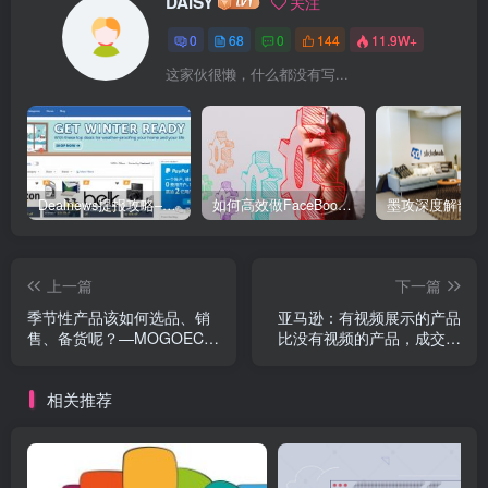
DAISY
关注
0
68
0
144
11.9W+
这家伙很懒，什么都没有写...
Dealnews提报攻略–美国Top2专业折扣网站
如何高效做FaceBook群组促销推广
上一篇
下一篇
季节性产品该如何选品、销
亚马逊：有视频展示的产品
售、备货呢？—MOGOEC墨
比没有视频的产品，成交量
攻推广
高4倍--MOGOEC墨攻推广
相关推荐