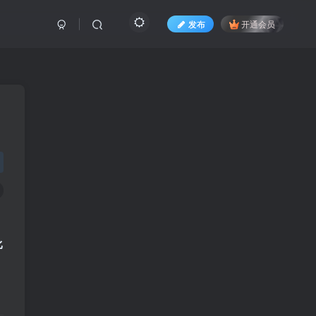
发布
开通会员
比