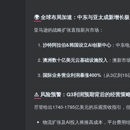
🌍 全球布局加速：中东与亚太成新增长极
亚马逊的战略扩张直指新兴市场：
沙特阿拉伯&韩国设立AI创新中心
：中东电
澳洲数十亿美元云基础设施投入
：澳新市
国际业务营业利润暴涨400%
（从3亿到1
⚠️ 风险预警：Q3利润预期背后的经营策
尽管给出1740-1795亿美元的乐观营收指引，
物流扩张及AI投入将推高成本，平台费用