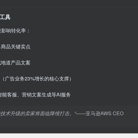
能工具
接影响转化率：
出商品关键卖点
成地道产品文案
（广告业务23%增长的核心支撑）
智能客服、营销文案生成等AI服务
绝技术升级的卖家将面临降维打击。”
——亚马逊AWS CEO