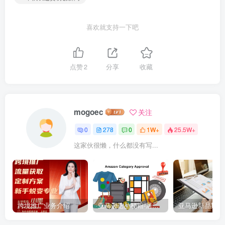
喜欢就支持一下吧
点赞
2
分享
收藏
mogoec
关注
0
278
0
1W+
25.5W+
这家伙很懒，什么都没有写...
跨境推广业务介绍
亚马逊选品秘籍-居中店铺掘金术：精铺卖家月入$10000的选品方案（附数据拆解）