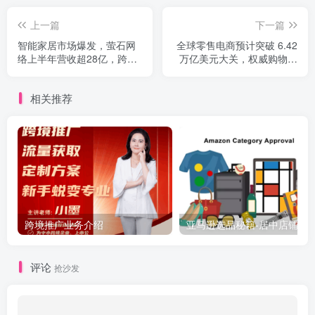
上一篇
下一篇
智能家居市场爆发，萤石网
全球零售电商预计突破 6.42
络上半年营收超28亿，跨境
万亿美元大关，权威购物应
卖家如何借势？
用报告重磅发布
相关推荐
跨境推广业务介绍
亚马逊选品秘籍-居中店铺掘金术：精铺卖家月入$10000
评论
抢沙发