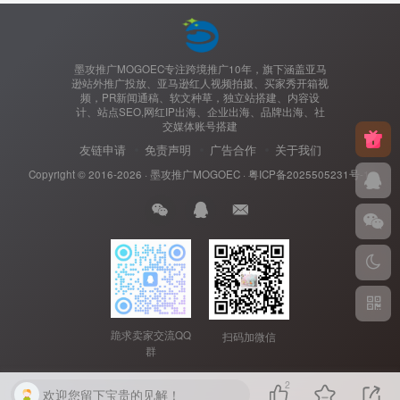
墨攻推广MOGOEC专注跨境推广10年，旗下涵盖亚马
逊站外推广投放、亚马逊红人视频拍摄、买家秀开箱视
频，PR新闻通稿、软文种草，独立站搭建、内容设
计、站点SEO,网红IP出海、企业出海、品牌出海、社
交媒体账号搭建
友链申请
免责声明
广告合作
关于我们
Copyright © 2016-2026 ·
墨攻推广MOGOEC
·
粤ICP备2025505231号-1.
跪求卖家交流QQ
扫码加微信
群
2
欢迎您留下宝贵的见解！