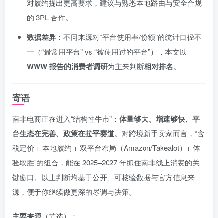
对履约提出更高要求，建议与熟悉本地路由与安全合规
的 3PL 合作。
数据差异
：不同来源对“平台使用率/份额”的统计口径不
一（“最常用平台” vs “被使用过的平台”），本文以
WWW 报告的消费者调研
为主来判断
相对排名
。
寄语
南非电商正在进入“结构性牛市”：
体量够大、增速够快、平
台生态在完善、政策在拉平赛道
。对跨境新手卖家而言，“含
税定价 + 本地履约 + 双平台布局（Amazon/Takealot）+ 体
验取胜”的组合，能在 2025–2027 年抓住南非线上消费的关
键窗口。以上判断均基于公开、可核验数据与官方信息来
源，便于你继续做更深的尽调与决策。
主要来源
（节选）：