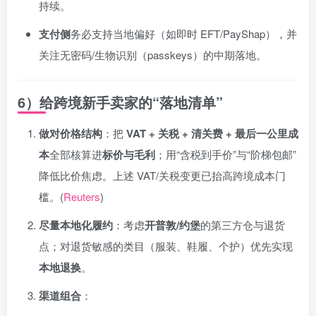
持续。
支付侧
务必支持当地偏好（如即时 EFT/PayShap），并
关注无密码/生物识别（passkeys）的中期落地。
6）给跨境新手卖家的“落地清单”
做对价格结构
：把
VAT + 关税 + 清关费 + 最后一公里成
本
全部核算进
标价与毛利
；用“含税到手价”与“阶梯包邮”
降低比价焦虑。上述 VAT/关税变更已抬高跨境成本门
槛。(
Reuters
)
尽量本地化履约
：考虑
开普敦/约堡
的第三方仓与退货
点；对退货敏感的类目（服装、鞋履、个护）优先实现
本地退换
。
渠道组合
：