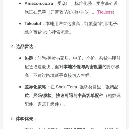
Amazon.co.za
：受众广、标准化强，卖家基础设
施正在完善（开普敦 Walk-in 中心）。(
Reuters
)
Takealot
：本地用户首选度高，能覆盖“家用/电子/
综合百货”核心搜索流量。
选品雷达
：
热跑
：时尚/美妆与家居、电子、个护。杂货与即时
配送增速最快，但对
本地冷链与高密度履约
要求极
高，不建议跨境新手直接切入生鲜。
差异化策略
：在 Shein/Temu 强势类目里，强调
品
质、尺码/质检、快速可退
与
中高客单配件
（如数码
配件、家居升级件）。
体验优先
：