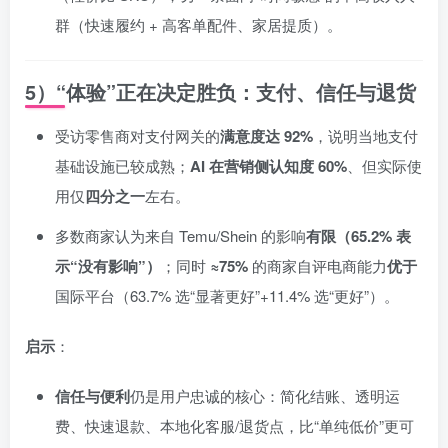
群（快速履约 + 高客单配件、家居提质）。
5）“体验”正在决定胜负：支付、信任与退货
受访零售商对支付网关的
满意度达 92%
，说明当地支付
基础设施已较成熟；
AI 在营销侧认知度 60%
、但实际使
用仅
四分之一
左右。
多数商家认为来自 Temu/Shein 的影响
有限（65.2% 表
示“没有影响”）
；同时
≈75%
的商家自评电商能力
优于
国际平台（63.7% 选“显著更好”+11.4% 选“更好”）。
启示
：
信任与便利
仍是用户忠诚的核心：简化结账、透明运
费、快速退款、本地化客服/退货点，比“单纯低价”更可