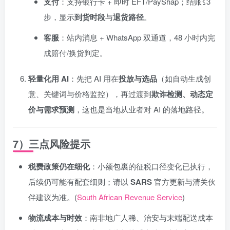
支付
：支持银行卡 + 即时 EFT/PayShap；结账≤3
步，显示
到货时段
与
退货路径
。
客服
：站内消息 + WhatsApp 双通道，48 小时内完
成赔付/换货判定。
轻量化用 AI
：先把 AI 用在
投放与选品
（如自动生成创
意、关键词与价格监控），再过渡到
欺诈检测、动态定
价与需求预测
，这也是当地从业者对 AI 的落地路径。
7）三点风险提示
税费政策仍在细化
：小额包裹的征税口径变化已执行，
后续仍可能有配套细则；请以
SARS
官方更新与清关伙
伴建议为准。(
South African Revenue Service
)
物流成本与时效
：南非地广人稀、治安与末端配送成本