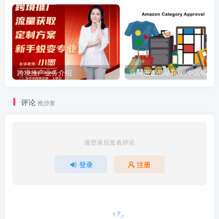
跨境推广业务介绍
亚马逊选品秘籍-居中店铺掘金术：精铺卖家月入$10000
评论
抢沙发
请登录后发表评论
登录
注册