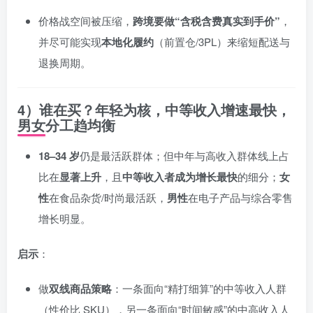
价格战空间被压缩，
跨境要做“含税含费真实到手价”
，
并尽可能实现
本地化履约
（前置仓/3PL）来缩短配送与
退换周期。
4）谁在买？年轻为核，中等收入增速最快，
男女分工趋均衡
18–34 岁
仍是最活跃群体；但中年与高收入群体线上占
比在
显著上升
，且
中等收入者成为增长最快
的细分；
女
性
在食品杂货/时尚最活跃，
男性
在电子产品与综合零售
增长明显。
启示
：
做
双线商品策略
：一条面向“精打细算”的中等收入人群
（性价比 SKU），另一条面向“时间敏感”的中高收入人