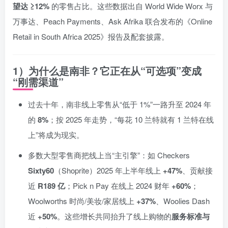
望达 ≥12%
的零售占比。这些数据出自 World Wide Worx 与
万事达、Peach Payments、Ask Afrika 联合发布的《Online
Retail in South Africa 2025》报告及配套披露。
1）为什么是南非？它正在从“可选项”变成
“刚需渠道”
过去十年，南非线上零售从“低于 1%”一路升至 2024 年
的
8%
；按 2025 年走势，“每花 10 兰特就有 1 兰特在线
上”将成为现实。
多数大型零售商把线上当“主引擎”：如 Checkers
Sixty60
（Shoprite）2025 年上半年线上
+47%
、贡献接
近
R189 亿
；Pick n Pay 在线上 2024 财年
+60%
；
Woolworths 时尚/美妆/家居线上
+37%
、Woolies Dash
近
+50%
。这些增长共同抬升了线上购物的
服务标准与