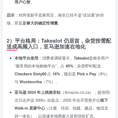
用户心智
。
启示
：对跨境新手卖家而言，南非已经不是“试试看”的市
场，而是
足够大的确定性增量
。
2）平台格局：Takealot 仍居首，杂货按需配
送成高频入口，亚马逊加速在地化
本地平台使用
：消费者调研显示，
Takealot
是南非用户
“最常用的本地购物平台”，占
45%
；杂货即时配送
Checkers Sixty60
占
16%
，随后是
Pick n Pay
（8%）
与
Woolworths
（7%）。
亚马逊 2024 年上线南非站
（Amazon.co.za），提供同/
次日达并设 3000+ 自提点；2025 年在开普敦开出
线下
Walk-in 卖家中心
（注册、培训、拍摄、建品、物流支
持一体化），以加速本地商家入驻和供给扩充。