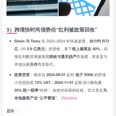
3）跨境快时尚强势但“红利被政策回收”
Shein 与 Temu
在 2023–2024 年快速渗透，
合计约 R73
亿
（约
3.9 亿美元
）的营收，拿下
线上服装近 40%
；但
报告判断其增速将因
税收与通关趋严
而放缓，更多是与
本地玩家
共存
而非取代。
政策变更
：南非自
2024-09-01
起对
低于 R500
的跨境
小包也征收
15% VAT
；
2024-11-01
起取消小额包裹
20% 统一税率
“特例”，改按对应税则征税，官方意在
为
本地服装产业“公平赛道”
。(
Reuters
)
启示
：