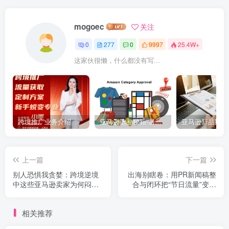
mogoec
关注
0
277
0
9997
25.4W+
这家伙很懒，什么都没有写...
跨境推广业务介绍
亚马逊选品秘籍-居中店铺掘金术：精铺卖家月入$10000的选品方案（附数据拆解）
上一篇
下一篇
别人恐惧我贪婪：跨境逆境
出海别瞎卷：用PR新闻稿整
中这些亚马逊卖家为何闷声
合与闭环把“节日流量”变成
发财？
“亚马逊成交”
相关推荐