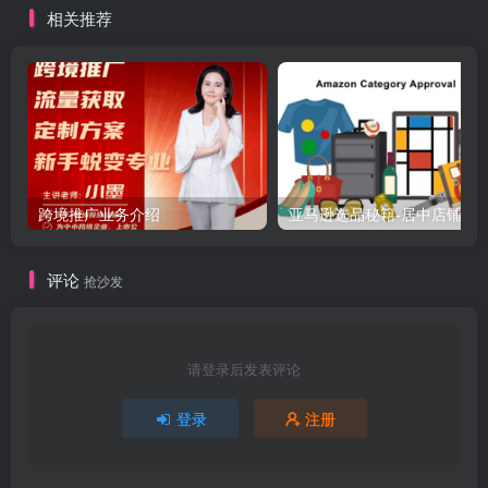
相关推荐
跨境推广业务介绍
亚马逊选品秘籍-居中店铺掘金术：精铺卖家月入$10000
评论
抢沙发
请登录后发表评论
登录
注册