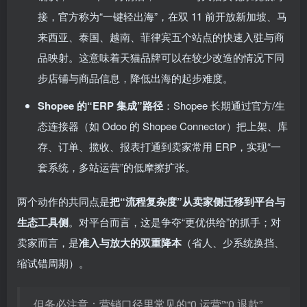
接，官方称为“一键轻出海”，在双 11 前开放新加坡、马
来西亚、泰国、越南、菲律宾五个站点的快速入驻与商
品映射。这意味着天猫品牌可以在较少改造的情况下同
步店铺与商品信息，降低出海的起步难度。
Shopee 的“ERP 集成”路径
：Shopee 长期通过官方/生
态连接器（如 Odoo 的 Shopee Connector）把上架、库
存、订单、揽收、报表打通到卖家常用 ERP，实现“一
套系统，多站运营”的低摩擦扩张。
两个动作的共同点是
把“流程复杂度”从卖家侧迁移到平台与
生态工具侧
。对平台而言，这是争夺“更优供给”的抓手；对
卖家而言，是
准入与放大的双重降本
（省人、少系统换挡、
缩试错周期）。
但务必注意：营销口径里常见的“0 运营”“0 退款”