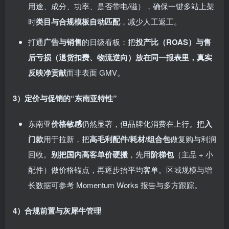
用途、成分、功率、是否带电/磁），确保一键多站上架
时
类目与合规模板自动匹配
，减少人工返工。
打通
广告与销售
的日级看板：把
投产比（ROAS）与售
后亏损（退货扣费、物流逆向）放在同一报表里，真实
反映净贡献
而非表面 GMV。
3）定价与促销的“东南亚特性”
东南亚
价格敏感
仍然显著，但品牌化消费在上行。把
入
门款
用于拉新，把
高毛利配件/耗材/组合包
做复购与利润
回收。
别把国内高客单价硬搬
，先用
阶梯包
（主品 + 小
配件）做价格锚点，再逐步抬平均客单。区域规模与增
长数据可参考 Momentum Works 报告与多方跟踪。
4）合规前置与灰犀牛管理