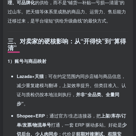
理、可品牌化
的供给，而不是“铺货—补贴—亏损—清退”的
过山车。把天猫等体系里成熟的商品力、运营力、售后能力
迁移过来，是平台缩短“供给升级曲线”的最快方式。
三、对卖家的硬核影响：从“开得快”到“算得
清”
1）账号与商品映射
Lazada×天猫
：可在约定范围内同步店铺与商品信息，
减少重复建模与翻译，上架效率提升。但类目准入、认
证与质检仍按本地法则执行，
并非“全品类、全量同
步”
。
Shopee×ERP
：通过官方/生态连接器，把
上架/库存/订
单/发票/物流单号
打通，一套 ERP 驱动多站。好处是
少
切后台、少人肉同步
；代价是
前期对接测试、权限安