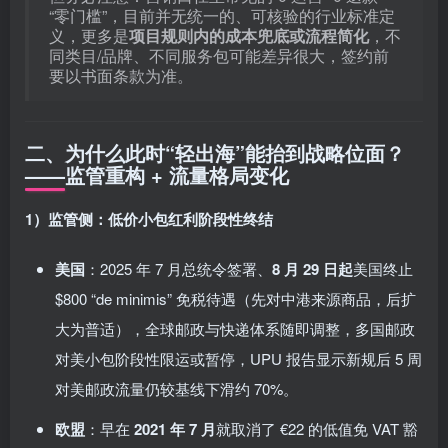
“零门槛”，目前并无统一的、可核验的行业标准定
义，更多是
项目规则内的成本兜底或流程简化
，不
同类目/品牌、不同服务包可能差异很大，签约前
要以书面条款为准。
二、为什么此时“轻出海”能抬到战略位面？
——监管重构 + 流量格局变化
1）监管侧：低价小包红利阶段性终结
美国
：2025 年 7 月总统令签署、
8 月 29 日起
美国终止
$800 “de minimis” 免税待遇（先对中港来源商品，后扩
大为普适），全球邮政与快递体系随即调整，多国邮政
对美小包阶段性限运或暂停，UPU 报告显示新规后 5 周
对美邮政流量仍较基线下滑约 70%。
欧盟
：早在
2021 年 7 月
就取消了 €22 的低值免 VAT 豁