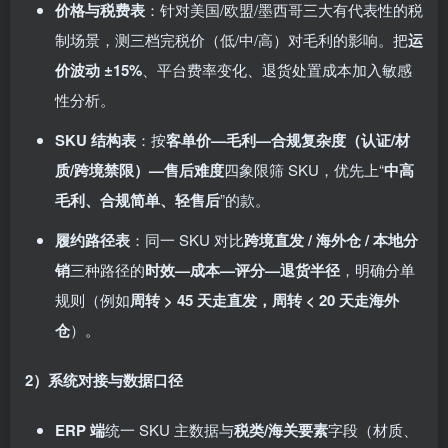
价格与税费表
：针对美国/欧盟/墨西哥三大有代表性的税
制场景，测三档完税价（低/中/高）对毛利的影响。把
运
价波动 ±15%
、平台费率变化、退货处置成本加入敏感
性分析。
SKU 结构表
：按
客单价—毛利—合规复杂度（认证/材
质/跨境禁限）—售后难度
四象限筛 SKU，优先上“
中高
毛利、合规简单、轻售后
”的款。
履约路径表
：同一 SKU 对比
跨境直发 / 海外仓 / 本地分
销
三种路径的
时效—成本—评分—退货半径
，明确分单
规则（例如
周转 > 45 天走直发，周转 < 20 天走海外
仓
）。
2）系统对接与数据口径
ERP 端
统一 SKU 主数据与
税类/海关要素
字段（材质、