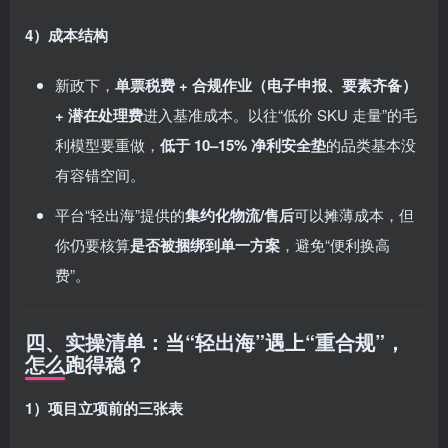
4）成本结构
新政下，
单票税费 + 合规作业（电子申报、要素齐备）
+ 潜在处理费
进入基准成本。以往“低价 SKU 走量”的毛
利模型要重做，
低于 10–15% 净利安全垫
的品类基本没
有容错空间。
平台“轻出海”提供的
集约化物流/售后
可以摊薄成本，但
你仍要核算
是否被捆绑到单一方案
，避免“便利换高
费”。
四、实操清单：当“轻出海”遇上“重合规”，
怎么跑得稳？
1）项目立项前的三张表