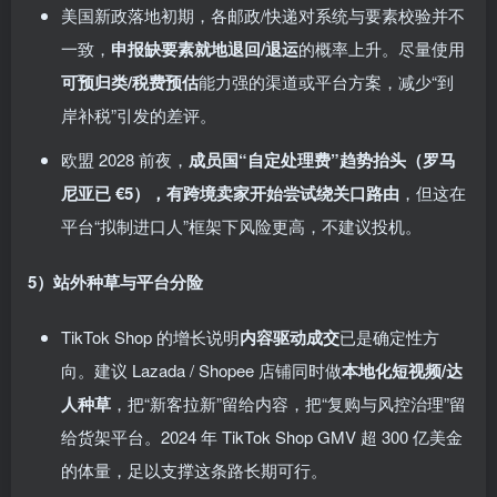
美国新政落地初期，各邮政/快递对系统与要素校验并不
一致，
申报缺要素就地退回/退运
的概率上升。尽量使用
可预归类/税费预估
能力强的渠道或平台方案，减少“到
岸补税”引发的差评。
欧盟 2028 前夜，
成员国“自定处理费”趋势抬头（罗马
尼亚已 €5），有跨境卖家开始尝试绕关口路由
，但这在
平台“拟制进口人”框架下风险更高，不建议投机。
5）站外种草与平台分险
TikTok Shop 的增长说明
内容驱动成交
已是确定性方
向。建议 Lazada / Shopee 店铺同时做
本地化短视频/达
人种草
，把“新客拉新”留给内容，把“复购与风控治理”留
给货架平台。2024 年 TikTok Shop GMV 超 300 亿美金
的体量，足以支撑这条路长期可行。