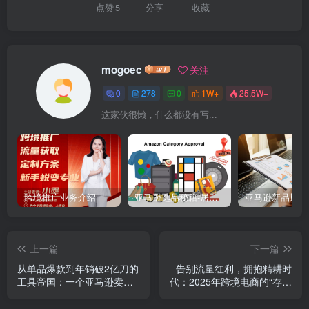
点赞
5
分享
收藏
mogoec
关注
0
278
0
1W+
25.5W+
这家伙很懒，什么都没有写...
跨境推广业务介绍
亚马逊选品秘籍-居中店铺掘金术：精铺卖家月入$10000的选品方案（附数据拆解）
上一篇
下一篇
从单品爆款到年销破2亿刀的
告别流量红利，拥抱精耕时
工具帝国：一个亚马逊卖家
代：2025年跨境电商的“存量
如何玩转品牌长跑
博弈”与新增长路径