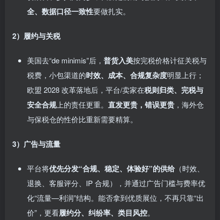
全、数据口径一致性
要做扎实。
2）履约与关税
美国去“de minimis”后，
普货入美
按完税价格计征关税与
税费，小包渠道的
时效、成本、合规复杂度
明显上行；
欧盟 2028 改革落地后，平台/卖家在
税则归类、完税与
安全合规
上的责任更重。
直发更贵，错误更贵
，海外仓
与保税仓的性价比重新需要精算。
3）广告与流量
平台将
优先分发“合规、稳定、体验好”的供给
（时效、
退换、客服评分、IP 合规），并通过广告门槛与费率优
化“流量—利润”结构。能否拿到优质展位，不再只靠“出
价”，更看
履约分、纠纷率、类目风控
。