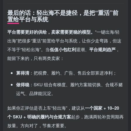
最后的话：轻出海不是捷径，是把“重活”前
置给平台与系统
平台需要更好的供给，卖家需要更稳的模型。
“一键出海/轻
出海”把很多“重活”前置给平台与系统，让你少走弯路，但这
不等于“轻松出海”。当
低值小包红利
退潮、
平台规则趋严
，
能留下来的，只有两类卖家：
算得清
：把税费、履约、广告、售后全部算进净利；
做得稳
：SKU 组合有梯度、履约方案能切换、合规不赌
运气、品牌能沉淀。
如果你正评估是否上车“轻出海”，建议从
一个国家 + 10–20
个 SKU + 明确的履约与合规方案
起步，跑满两轮补货周期再
放量。方向对了，节奏才重要。