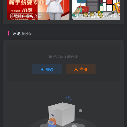
跨境推广业务介绍
亚马逊选品秘籍-居中店铺掘金术：精铺卖家月入$10000
评论
抢沙发
请登录后发表评论
登录
注册