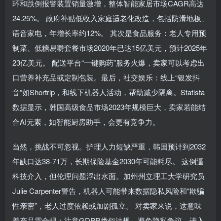
环和跌倒报警装置销量激增，整体智能家居市场CAGR高达
24.25%。 政府补贴低收入家庭适老化改造，包括防滑地板、
语音家电，年增长率约12%。 其次是食品服务：老人专用预
制菜、低糖易嚼套餐市场2020年已达15亿美元，预计2025年
23亿美元。 配送平台“一键购药”服务火爆，卖家可以考虑出
口营养补充品或定制包装。最后，社交娱乐：线上“银发抖
音”如Shortrip，和线下机器人活动，帮助减少隔离。Statista
数据显示，韩国高级食品市场2023年规模巨大，卖家若能结
合AI元素，如智能厨房助手，会更有竞争力。
当然，挑战不可忽视。护理人力短缺严重，韩国预计到2032
年缺口达38-71万，长期保险基金2030年可能耗尽。 这倒逼
科技介入，但伦理问题浮出水面。加州州立理工大学研究员
Julie Carpenter警告，机器人可能带来数据隐私风险和“欺骗
性亲密”，老人过度依赖或加剧孤立。 对卖家来说，这意味
着产品需合规：注意GDPR类似法规，避免隐私争议。进入