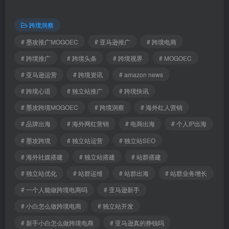
跨境洞察
# 墨攻推广MOGOEC
# 亚马逊推广
# 跨境电商
# 跨境推广
# 跨境头条
# 跨境视界
# MOGOEC
# 亚马逊运营
# 跨境资讯
# amazon news
# 跨境心语
# 独立站推广
# 跨境快讯
# 墨攻跨境MOGOEC
# 跨境洞察
# 海外红人营销
# 品牌出海
# 海外网红营销
# 电商出海
# 个人IP出海
# 墨攻跨境
# 独立站运营
# 独立站SEO
# 海外社媒搭建
# 独立站搭建
# 站群搭建
# 独立站优化
# 站群运维
# 站群出海
# 站群业务增长
# 一个人能做跨境电商吗
# 亚马逊新手
# 小白怎么做跨境电商
# 独立站开发
# 新手小白怎么做跨境电商
# 亚马逊真的挣钱吗