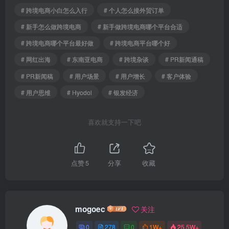
# 跨境电商小白怎么入行
# 个人怎么接外贸订单
# 新手怎么做跨境电商
# 新手做跨境电商哪个平台合适
# 跨境电商哪个平台最好做
# 跨境电商平台哪个好
# 网红出海
# 东南亚电商
# 跨境杂谈
# PR新闻通稿
# PR新闻稿
# 用户场景
# 用户增长
# 客户体验
# 用户思维
# Hyodol
# 银发经济
喜欢就支持一下吧
点赞
5
分享
收藏
mogoec
关注
0
278
0
1W+
25.5W+