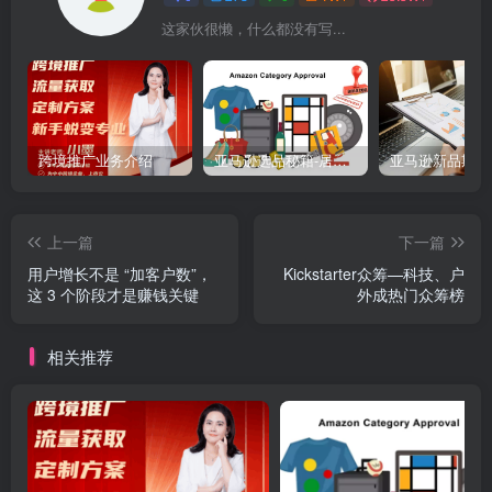
这家伙很懒，什么都没有写...
跨境推广业务介绍
亚马逊选品秘籍-居中店铺掘金术：精铺卖家月入$10000的选品方案（附数据拆解）
上一篇
下一篇
用户增长不是 “加客户数”，
Kickstarter众筹—科技、户
这 3 个阶段才是赚钱关键
外成热门众筹榜
相关推荐