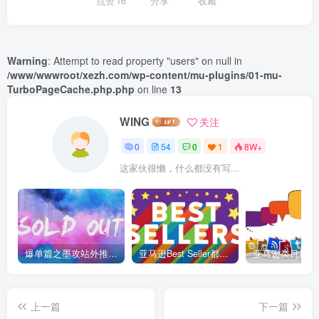
点赞
16
分享
收藏
Warning
: Attempt to read property "users" on null in
/www/wwwroot/xezh.com/wp-content/mu-plugins/01-mu-
TurboPageCache.php.php
on line
13
WING
关注
0
54
0
1
8W+
这家伙很懒，什么都没有写...
爆单篇之墨攻站外推广神助攻！
亚马逊Best Seller都是如何修炼的
上一篇
下一篇