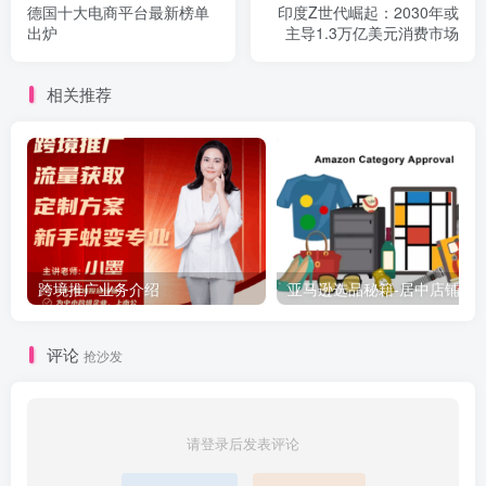
德国十大电商平台最新榜单
印度Z世代崛起：2030年或
出炉
主导1.3万亿美元消费市场
相关推荐
跨境推广业务介绍
亚马逊选品秘籍-居中店铺掘金术：精铺卖家月入$10000
评论
抢沙发
请登录后发表评论