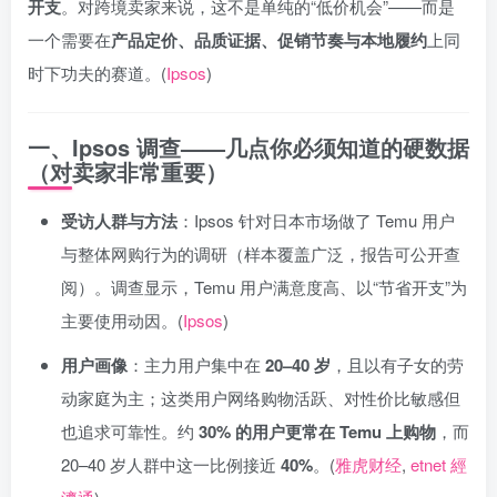
开支
。对跨境卖家来说，这不是单纯的“低价机会”——而是
一个需要在
产品定价、品质证据、促销节奏与本地履约
上同
时下功夫的赛道。(
Ipsos
)
一、Ipsos 调查——几点你必须知道的硬数据
（对卖家非常重要）
受访人群与方法
：Ipsos 针对日本市场做了 Temu 用户
与整体网购行为的调研（样本覆盖广泛，报告可公开查
阅）。调查显示，Temu 用户满意度高、以“节省开支”为
主要使用动因。(
Ipsos
)
用户画像
：主力用户集中在
20–40 岁
，且以有子女的劳
动家庭为主；这类用户网络购物活跃、对性价比敏感但
也追求可靠性。约
30% 的用户更常在 Temu 上购物
，而
20–40 岁人群中这一比例接近
40%
。(
雅虎财经
,
etnet 經