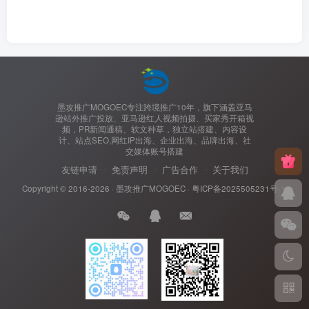
墨攻推广MOGOEC专注跨境推广10年，旗下涵盖亚马
逊站外推广投放、亚马逊红人视频拍摄、买家秀开箱视
频，PR新闻通稿、软文种草，独立站搭建、内容设
计、站点SEO,网红IP出海、企业出海、品牌出海、社
交媒体账号搭建
友链申请
免责声明
广告合作
关于我们
Copyright © 2016-2026 ·
墨攻推广MOGOEC
·
粤ICP备2025505231号-1.