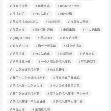
# 亚马逊运营
# 跨境资讯
# amazon news
# 跨境心语
# 独立站推广
# 跨境快讯
# 墨攻跨境MOGOEC
# 跨境洞察
# 海外红人营销
# 品牌出海
# 海外网红营销
# 电商出海
# 个人IP出海
# google news
# 墨攻跨境
# 独立站运营
# 独立站SEO
# 海外社媒搭建
# 独立站搭建
# 站群搭建
# 独立站优化
# 站群运维
# 站群出海
# 站群业务增长
# 一个人能做跨境电商吗
# 亚马逊新手
# 小白怎么做跨境电商
# 独立站开发
# 新手小白怎么做跨境电商
# 亚马逊真的挣钱吗
# 跨境电商小白怎么入行
# 个人怎么接外贸订单
# 新手怎么做跨境电商
# 新手做跨境电商哪个平台合适
# 跨境电商哪个平台最好做
# 跨境电商平台哪个好
# 网红出海
# 东南亚电商