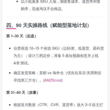
以小批量多 SKU 入场，测收客成本、退货率和复
购率，迅速淘汰不合格品。
四、90 天实操路线（赋能型落地计划）
第 1–30 天（起盘）
分类筛选 10–15 个候选 SKU（以轻便、低退货、易补货
为主）；设计三档定价，准备 5 条短视频创意并上线
A/B 测试。
确定发货策略：直邮 vs 海外仓（优先在东京/关西附近
寻找第三方仓）。(
AMZScout
)
第 31–60 天（放量）
根据首月数据（CTR、CVR、退货率）放大 2–3 款主打