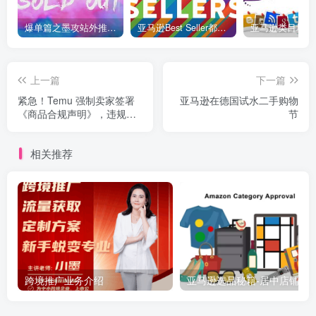
爆单篇之墨攻站外推广神助攻！
亚马逊Best Seller都是如何修炼的
上一篇
下一篇
紧急！Temu 强制卖家签署
亚马逊在德国试水二手购物
《商品合规声明》，违规或
节
面临清退
相关推荐
跨境推广业务介绍
亚马逊选品秘籍-居中店铺掘金术：精铺卖家月入$10000