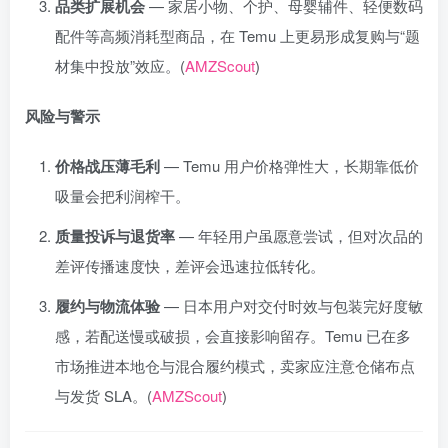
品类扩展机会
— 家居小物、个护、母婴辅件、轻便数码
配件等高频消耗型商品，在 Temu 上更易形成复购与“题
材集中投放”效应。(
AMZScout
)
风险与警示
价格战压薄毛利
— Temu 用户价格弹性大，长期靠低价
吸量会把利润榨干。
质量投诉与退货率
— 年轻用户虽愿意尝试，但对次品的
差评传播速度快，差评会迅速拉低转化。
履约与物流体验
— 日本用户对交付时效与包装完好度敏
感，若配送慢或破损，会直接影响留存。Temu 已在多
市场推进本地仓与混合履约模式，卖家应注意仓储布点
与发货 SLA。(
AMZScout
)