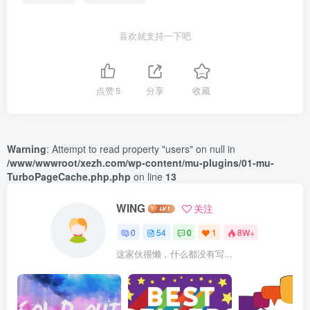
喜欢就支持一下吧
点赞
5
分享
收藏
Warning
: Attempt to read property "users" on null in
/www/wwwroot/xezh.com/wp-content/mu-plugins/01-mu-
TurboPageCache.php.php
on line
13
WING
关注
0
54
0
1
8W+
这家伙很懒，什么都没有写...