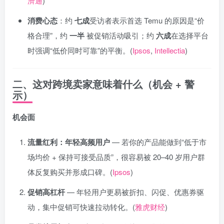
濟通
)
消费心态
：约
七成
受访者表示首选 Temu 的原因是“价
格合理”，约
一半
被促销活动吸引；约
六成
在选择平台
时强调“低价同时可靠”的平衡。(
Ipsos
,
Intellectia
)
二、这对跨境卖家意味着什么（机会 + 警
示）
机会面
流量红利：年轻高频用户
— 若你的产品能做到“低于市
场均价 + 保持可接受品质”，很容易被 20–40 岁用户群
体反复购买并形成口碑。(
Ipsos
)
促销高杠杆
— 年轻用户更易被折扣、闪促、优惠券驱
动，集中促销可快速拉动转化。(
雅虎财经
)