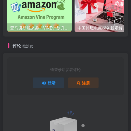
亚马逊新规来袭：VINE计划升级，开启卖家新机遇！
中国
评论
抢沙发
请登录后发表评论
登录
注册