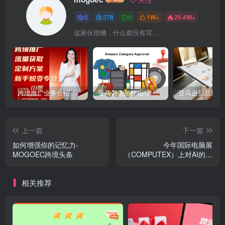
0
278
0
1W+
25.4W+
这家伙很懒，什么都没有写...
跨境推广业务介绍
亚马逊选品秘籍-居中店铺掘金术：精铺卖家月入$10000的选品方案（附数据拆解）
上一篇
下一篇
如何增强你的记忆力-
今年国际电脑展
MOGOEC跨境头条
（COMPUTEX）上对AI的未
来展望 MOGOEC墨攻头条
相关推荐